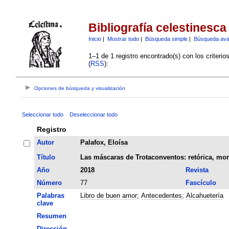
Bibliografía celestinesca
Inicio
|
Mostrar todo
|
Búsqueda simple
|
Búsqueda av
1–1 de 1 registro encontrado(s) con los criteri
(
RSS
):
Opciones de búsqueda y visualización
Seleccionar todo
Deseleccionar todo
Registro
Autor
Palafox, Eloísa
Título
Las máscaras de Trotaconventos: retórica, mor
Año
2018
Revista
Número
77
Fascículo
Palabras
Libro de buen amor
;
Antecedentes
;
Alcahuetería
clave
Resumen
Dirección