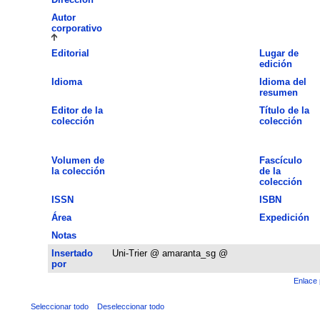
Autor
corporativo
Editorial
Lugar de
edición
Idioma
Idioma del
resumen
Editor de la
Título de la
colección
colección
Volumen de
Fascículo
la colección
de la
colección
ISSN
ISBN
Área
Expedición
Notas
Insertado
Uni-Trier @ amaranta_sg @
por
Enlace 
Seleccionar todo
Deseleccionar todo