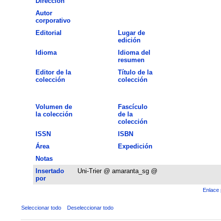
Dirección
Autor
corporativo
Editorial
Lugar de
edición
Idioma
Idioma del
resumen
Editor de la
Título de la
colección
colección
Volumen de
Fascículo
la colección
de la
colección
ISSN
ISBN
Área
Expedición
Notas
Insertado
Uni-Trier @ amaranta_sg @
por
Enlace 
Seleccionar todo
Deseleccionar todo