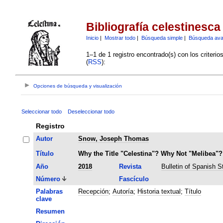
Bibliografía celestinesca
Inicio
|
Mostrar todo
|
Búsqueda simple
|
Búsqueda av
1–1 de 1 registro encontrado(s) con los criteri
(
RSS
):
Opciones de búsqueda y visualización
Seleccionar todo
Deseleccionar todo
Registro
Autor
Snow, Joseph Thomas
Título
Why the Title "Celestina"? Why Not "Melibea"?
Año
2018
Revista
Bulletin of Spanish S
Número
Fascículo
Palabras
Recepción
;
Autoría
;
Historia textual
;
Título
clave
Resumen