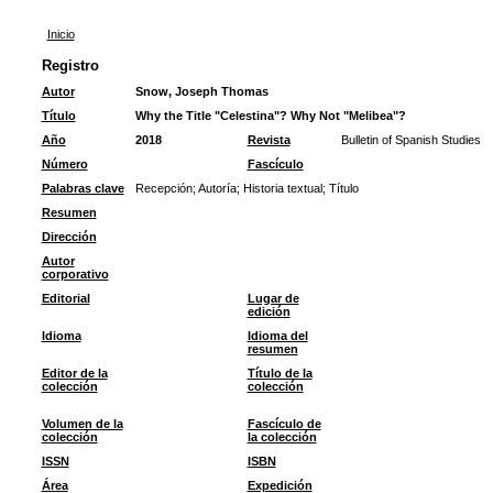
Inicio
Registro
Autor
Snow, Joseph Thomas
Título
Why the Title "Celestina"? Why Not "Melibea"?
Año
2018
Revista
Bulletin of Spanish Studies
Número
Fascículo
Palabras clave
Recepción
;
Autoría
;
Historia textual
;
Título
Resumen
Dirección
Autor
corporativo
Editorial
Lugar de
edición
Idioma
Idioma del
resumen
Editor de la
Título de la
colección
colección
Volumen de la
Fascículo de
colección
la colección
ISSN
ISBN
Área
Expedición