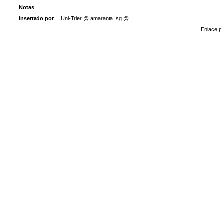
Notas
Insertado por
Uni-Trier @ amaranta_sg @
Enlace p