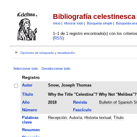
Bibliografía celestinesca
Inicio
|
Mostrar todo
|
Búsqueda simple
|
Búsqueda av
1–1 de 1 registro encontrado(s) con los criteri
(
RSS
):
Opciones de búsqueda y visualización
Seleccionar todo
Deseleccionar todo
Registro
Autor
Snow, Joseph Thomas
Título
Why the Title "Celestina"? Why Not "Melibea"?
Año
2018
Revista
Bulletin of Spanish S
Número
Fascículo
Palabras
Recepción
;
Autoría
;
Historia textual
;
Título
clave
Resumen