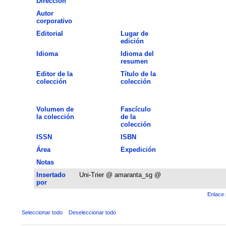
Dirección
Autor
corporativo
Editorial
Lugar de
edición
Idioma
Idioma del
resumen
Editor de la
Título de la
colección
colección
Volumen de
Fascículo
la colección
de la
colección
ISSN
ISBN
Área
Expedición
Notas
Insertado
Uni-Trier @ amaranta_sg @
por
Enlace 
Seleccionar todo
Deseleccionar todo