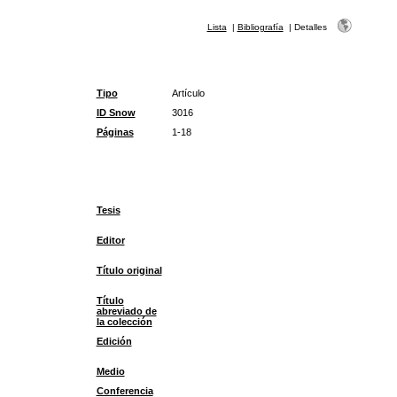
Lista
|
Bibliografía
|
Detalles
Tipo
Artículo
ID Snow
3016
Páginas
1-18
Tesis
Editor
Título original
Título
abreviado de
la colección
Edición
Medio
Conferencia