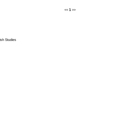
<<
1
>>
ish Studies