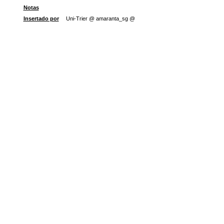
Notas
Insertado por
Uni-Trier @ amaranta_sg @