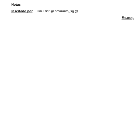
Notas
Insertado por
Uni-Trier @ amaranta_sg @
Enlace p