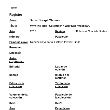
Inicio
Registro
Autor
Snow, Joseph Thomas
Título
Why the Title "Celestina"? Why Not "Melibea"?
Año
2018
Revista
Bulletin of Spanish Studies
Número
Fascículo
Palabras clave
Recepción
;
Autoría
;
Historia textual
;
Título
Resumen
Dirección
Autor
corporativo
Editorial
Lugar de
edición
Idioma
Idioma del
resumen
Editor de la
Título de la
colección
colección
Volumen de la
Fascículo de
colección
la colección
ISSN
ISBN
Área
Expedición