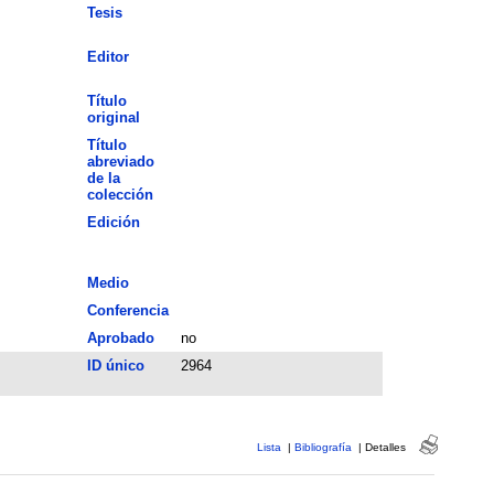
Tesis
Editor
Título
original
Título
abreviado
de la
colección
Edición
Medio
Conferencia
Aprobado
no
ID único
2964
Lista
|
Bibliografía
|
Detalles