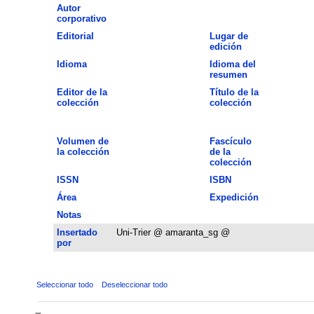
Autor
corporativo
Editorial
Lugar de
edición
Idioma
Idioma del
resumen
Editor de la
Título de la
colección
colección
Volumen de
Fascículo
la colección
de la
colección
ISSN
ISBN
Área
Expedición
Notas
Insertado
Uni-Trier @ amaranta_sg @
por
Seleccionar todo
Deseleccionar todo