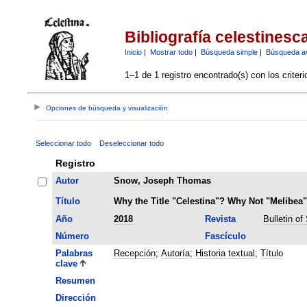
Bibliografía celestinesc
Inicio
|
Mostrar todo
|
Búsqueda simple
|
Búsqueda a
1–1 de 1 registro encontrado(s) con los criter
Opciones de búsqueda y visualización
Seleccionar todo
Deseleccionar todo
Registro
Autor
Snow, Joseph Thomas
Título
Why the Title "Celestina"? Why Not "Melibea
Año
2018
Revista
Bulletin of
Número
Fascículo
Palabras
Recepción
;
Autoría
;
Historia textual
;
Título
clave
Resumen
Dirección