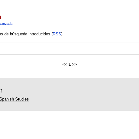
a
vanzada
ios de búsqueda introducidos (
RSS
):
<<
1
>>
"?
 Spanish Studies