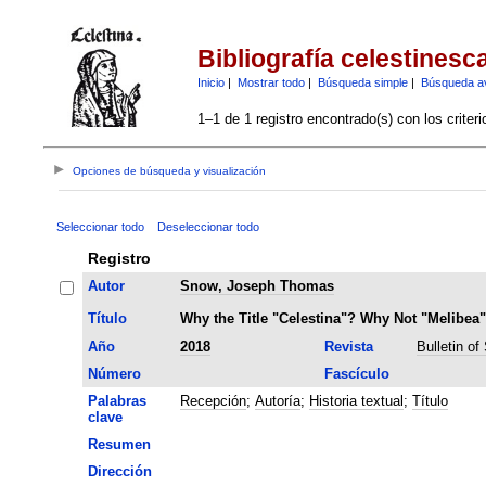
Bibliografía celestinesc
Inicio
|
Mostrar todo
|
Búsqueda simple
|
Búsqueda a
1–1 de 1 registro encontrado(s) con los criter
Opciones de búsqueda y visualización
Seleccionar todo
Deseleccionar todo
Registro
Autor
Snow, Joseph Thomas
Título
Why the Title "Celestina"? Why Not "Melibea
Año
2018
Revista
Bulletin of
Número
Fascículo
Palabras
Recepción
;
Autoría
;
Historia textual
;
Título
clave
Resumen
Dirección