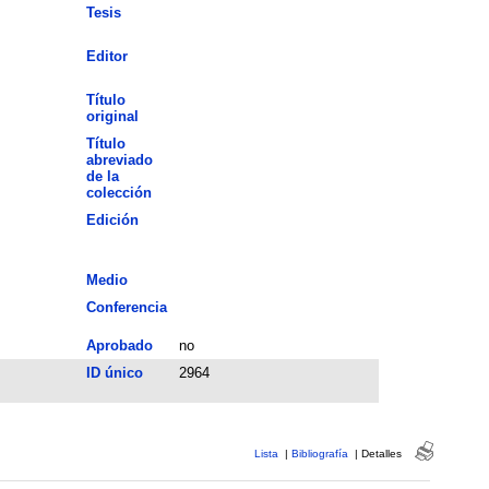
Tesis
Editor
Título
original
Título
abreviado
de la
colección
Edición
Medio
Conferencia
Aprobado
no
ID único
2964
Lista
|
Bibliografía
|
Detalles