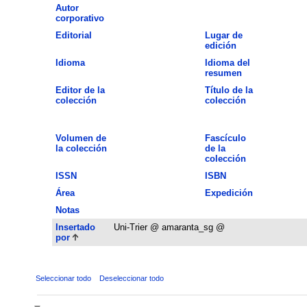
Autor
corporativo
Editorial
Lugar de
edición
Idioma
Idioma del
resumen
Editor de la
Título de la
colección
colección
Volumen de
Fascículo
la colección
de la
colección
ISSN
ISBN
Área
Expedición
Notas
Insertado
Uni-Trier @ amaranta_sg @
por
Seleccionar todo
Deseleccionar todo