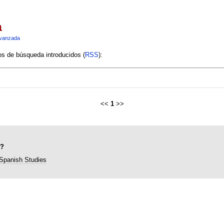
a
vanzada
ios de búsqueda introducidos (
RSS
):
<<
1
>>
"?
 Spanish Studies