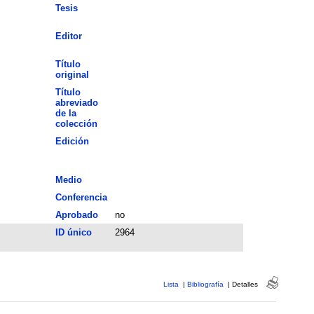
Tesis
Editor
Título
original
Título
abreviado
de la
colección
Edición
Medio
Conferencia
Aprobado
no
ID único
2964
Lista
|
Bibliografía
|
Detalles