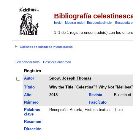
Bibliografía celestinesc
Inicio
|
Mostrar todo
|
Búsqueda simple
|
Búsqueda a
1–1 de 1 registro encontrado(s) con los criter
Opciones de búsqueda y visualización
Seleccionar todo
Deseleccionar todo
Registro
Autor
Snow, Joseph Thomas
Título
Why the Title "Celestina"? Why Not "Melibea
Año
2018
Revista
Bulletin of
Número
Fascículo
Palabras
Recepción
;
Autoría
;
Historia textual
;
Título
clave
Resumen
Dirección