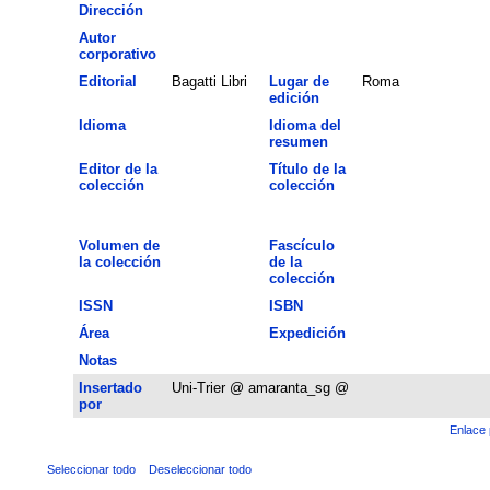
Dirección
Autor
corporativo
Editorial
Bagatti Libri
Lugar de
Roma
edición
Idioma
Idioma del
resumen
Editor de la
Título de la
colección
colección
Volumen de
Fascículo
la colección
de la
colección
ISSN
ISBN
Área
Expedición
Notas
Insertado
Uni-Trier @ amaranta_sg @
por
Enlace 
Seleccionar todo
Deseleccionar todo