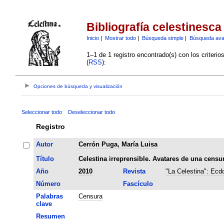
Bibliografía celestinesca
Inicio
|
Mostrar todo
|
Búsqueda simple
|
Búsqueda av
1–1 de 1 registro encontrado(s) con los criteri
(
RSS
):
Opciones de búsqueda y visualización
Seleccionar todo
Deseleccionar todo
Registro
Autor
Cerrón Puga, María Luisa
Título
Celestina irreprensible. Avatares de una censur
Año
2010
Revista
"La Celestina": Ecdo
Número
Fascículo
Palabras
Censura
clave
Resumen