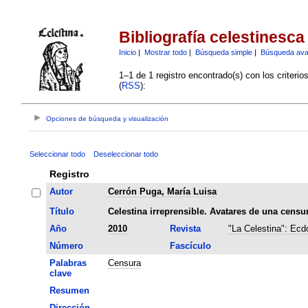
Bibliografía celestinesca
Inicio
|
Mostrar todo
|
Búsqueda simple
|
Búsqueda av
1–1 de 1 registro encontrado(s) con los criteri
(
RSS
):
Opciones de búsqueda y visualización
Seleccionar todo
Deseleccionar todo
Registro
Autor
Cerrón Puga, María Luisa
Título
Celestina irreprensible. Avatares de una censur
Año
2010
Revista
"La Celestina": Ecdo
Número
Fascículo
Palabras
Censura
clave
Resumen
Dirección