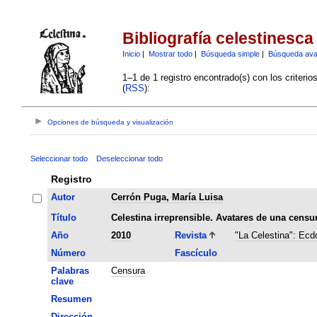
Bibliografía celestinesca
Inicio
|
Mostrar todo
|
Búsqueda simple
|
Búsqueda av
1–1 de 1 registro encontrado(s) con los criteri
(
RSS
):
Opciones de búsqueda y visualización
Seleccionar todo
Deseleccionar todo
Registro
Autor
Cerrón Puga, María Luisa
Título
Celestina irreprensible. Avatares de una censur
Año
2010
Revista
"La Celestina": Ecdo
Número
Fascículo
Palabras
Censura
clave
Resumen
Dirección