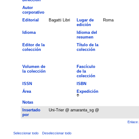
Autor
corporativo
Editorial
Bagatti Libri
Lugar de
Roma
edición
Idioma
Idioma del
resumen
Editor de la
Título de la
colección
colección
Volumen de
Fascículo
la colección
de la
colección
ISSN
ISBN
Área
Expedición
Notas
Insertado
Uni-Trier @ amaranta_sg @
por
Enlace 
Seleccionar todo
Deseleccionar todo