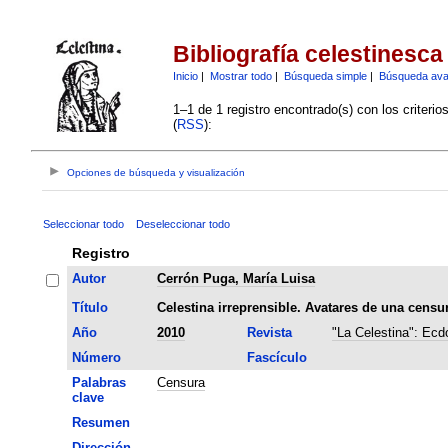
Bibliografía celestinesca
Inicio
|
Mostrar todo
|
Búsqueda simple
|
Búsqueda av
1–1 de 1 registro encontrado(s) con los criteri
(
RSS
):
Opciones de búsqueda y visualización
Seleccionar todo
Deseleccionar todo
Registro
Autor
Cerrón Puga, María Luisa
Título
Celestina irreprensible. Avatares de una censur
Año
2010
Revista
"La Celestina": Ecdo
Número
Fascículo
Palabras
Censura
clave
Resumen
Dirección