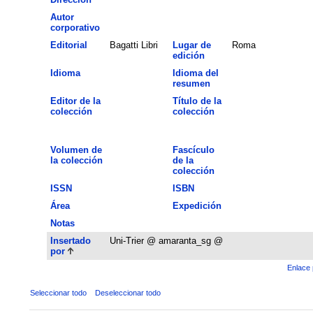
Autor
corporativo
Editorial
Bagatti Libri
Lugar de
Roma
edición
Idioma
Idioma del
resumen
Editor de la
Título de la
colección
colección
Volumen de
Fascículo
la colección
de la
colección
ISSN
ISBN
Área
Expedición
Notas
Insertado
Uni-Trier @ amaranta_sg @
por
Enlace 
Seleccionar todo
Deseleccionar todo