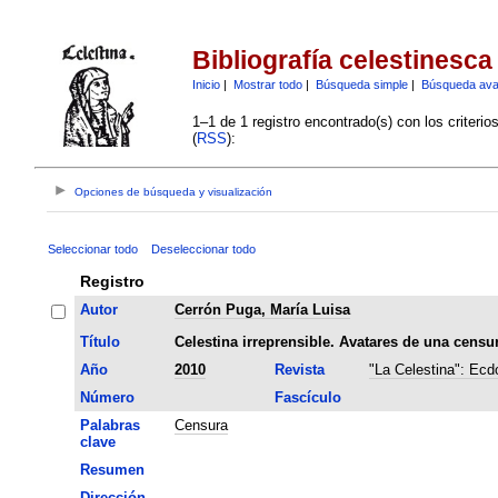
Bibliografía celestinesca
Inicio
|
Mostrar todo
|
Búsqueda simple
|
Búsqueda av
1–1 de 1 registro encontrado(s) con los criteri
(
RSS
):
Opciones de búsqueda y visualización
Seleccionar todo
Deseleccionar todo
Registro
Autor
Cerrón Puga, María Luisa
Título
Celestina irreprensible. Avatares de una censur
Año
2010
Revista
"La Celestina": Ecdo
Número
Fascículo
Palabras
Censura
clave
Resumen
Dirección