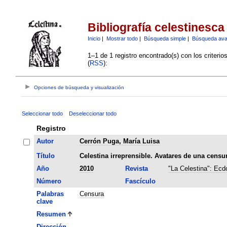
Bibliografía celestinesca
Inicio
|
Mostrar todo
|
Búsqueda simple
|
Búsqueda av
1–1 de 1 registro encontrado(s) con los criteri
(
RSS
):
Opciones de búsqueda y visualización
Seleccionar todo
Deseleccionar todo
Registro
Autor
Cerrón Puga, María Luisa
Título
Celestina irreprensible. Avatares de una censur
Año
2010
Revista
"La Celestina": Ecdo
Número
Fascículo
Palabras
Censura
clave
Resumen
Dirección