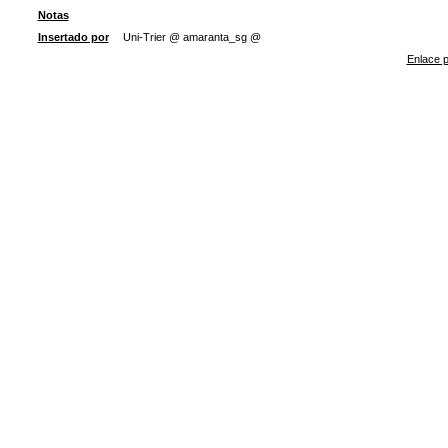
Notas
Insertado por
Uni-Trier @ amaranta_sg @
Enlace p