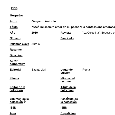
Inicio
Registro
Autor
Gargano, Antonio
Título
"Sacó mi secreto amor de mi pecho": la confessione amorosa d
Año
2010
Revista
"La Celestina": Ecdotica e
Número
Fascículo
Palabras clave
Auto X
Resumen
Dirección
Autor
corporativo
Editorial
Bagatti Libri
Lugar de
Roma
edición
Idioma
Idioma del
resumen
Editor de la
Título de la
colección
colección
Volumen de la
Fascículo de
colección
la colección
ISSN
ISBN
Área
Expedición