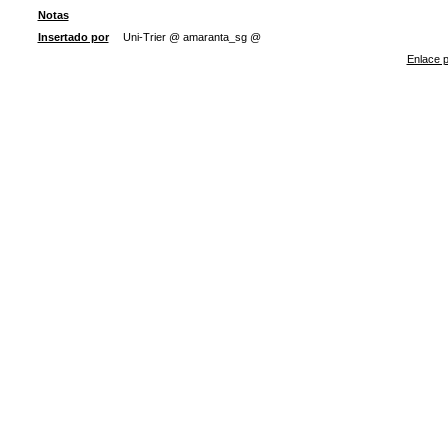
Notas
Insertado por
Uni-Trier @ amaranta_sg @
Enlace p