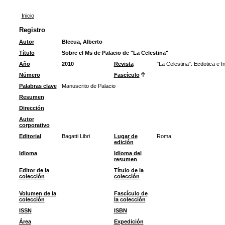
Inicio
Registro
Autor
Blecua, Alberto
Título
Sobre el Ms de Palacio de "La Celestina"
Año
2010
Revista
"La Celestina": Ecdotica e I
Número
Fascículo
Palabras clave
Manuscrito de Palacio
Resumen
Dirección
Autor
corporativo
Editorial
Bagatti Libri
Lugar de
Roma
edición
Idioma
Idioma del
resumen
Editor de la
Título de la
colección
colección
Volumen de la
Fascículo de
colección
la colección
ISSN
ISBN
Área
Expedición