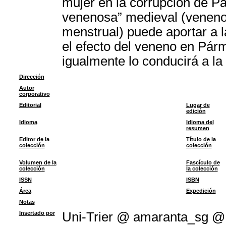
mujer en la corrupción de P
venenosa” medieval (venenos
menstrual) puede aportar a la
el efecto del veneno en Párm
igualmente lo conducirá a la
Dirección
Autor
corporativo
Editorial
Lugar de
edición
Idioma
Idioma del
resumen
Editor de la
Título de la
colección
colección
Volumen de la
Fascículo de
colección
la colección
ISSN
ISBN
Área
Expedición
Notas
Insertado por
Uni-Trier @ amaranta_sg @