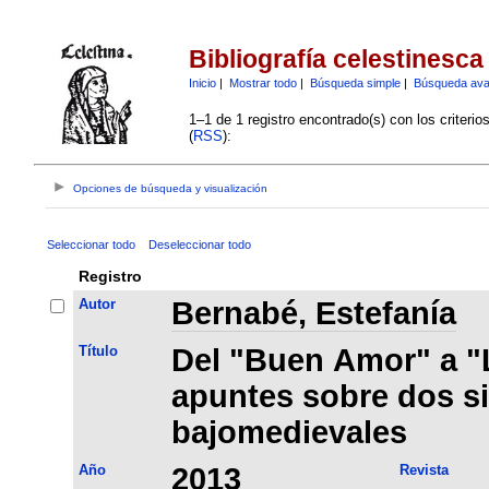
Bibliografía celestinesca
Inicio
|
Mostrar todo
|
Búsqueda simple
|
Búsqueda av
1–1 de 1 registro encontrado(s) con los criteri
(
RSS
):
Opciones de búsqueda y visualización
Seleccionar todo
Deseleccionar todo
Registro
Autor
Bernabé, Estefanía
Título
Del "Buen Amor" a "L
apuntes sobre dos s
bajomedievales
Año
2013
Revista