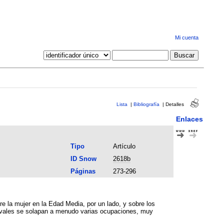
Mi cuenta
Lista
|
Bibliografía
|
Detalles
Enlaces
Tipo
Artículo
ID Snow
2618b
Páginas
273-296
e la mujer en la Edad Media, por un lado, y sobre los
dievales se solapan a menudo varias ocupaciones, muy