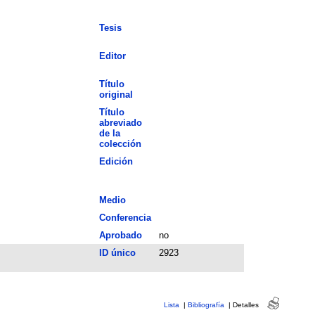
Tesis
Editor
Título
original
Título
abreviado
de la
colección
Edición
Medio
Conferencia
Aprobado
no
ID único
2923
Lista
|
Bibliografía
|
Detalles