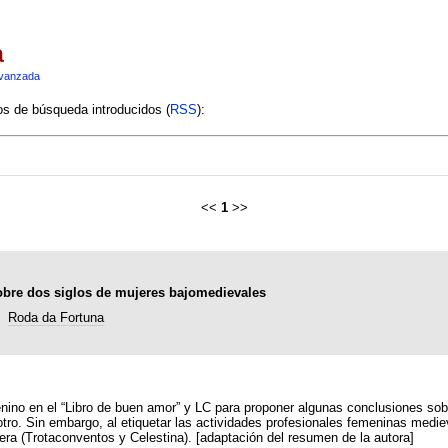
a
vanzada
ios de búsqueda introducidos (
RSS
):
<<
1
>>
obre dos siglos de mujeres bajomedievales
Roda da Fortuna
nino en el “Libro de buen amor” y LC para proponer algunas conclusiones sobr
r otro. Sin embargo, al etiquetar las actividades profesionales femeninas me
era (Trotaconventos y Celestina). [adaptación del resumen de la autora]