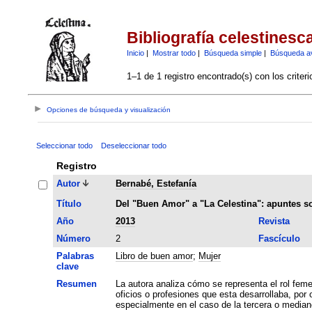
Bibliografía celestinesc
Inicio
|
Mostrar todo
|
Búsqueda simple
|
Búsqueda a
1–1 de 1 registro encontrado(s) con los criter
Opciones de búsqueda y visualización
Seleccionar todo
Deseleccionar todo
Registro
Autor
Bernabé, Estefanía
Título
Del "Buen Amor" a "La Celestina": apuntes s
Año
2013
Revista
Número
2
Fascículo
Palabras
Libro de buen amor
;
Mujer
clave
Resumen
La autora analiza cómo se representa el rol feme
oficios o profesiones que esta desarrollaba, po
especialmente en el caso de la tercera o median