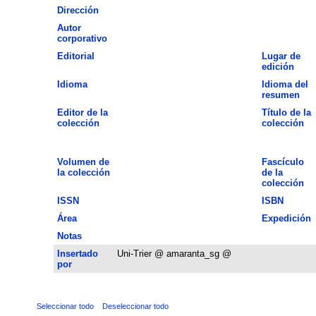
Dirección
Autor
corporativo
Editorial
Lugar de
edición
Idioma
Idioma del
resumen
Editor de la
Título de la
colección
colección
Volumen de
Fascículo
la colección
de la
colección
ISSN
ISBN
Área
Expedición
Notas
Insertado
Uni-Trier @ amaranta_sg @
por
Seleccionar todo
Deseleccionar todo