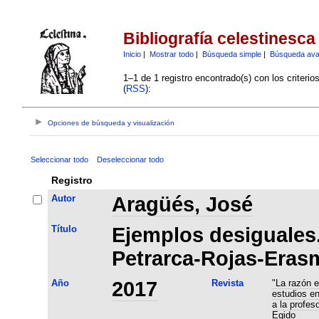
Bibliografía celestinesca
Inicio
|
Mostrar todo
|
Búsqueda simple
|
Búsqueda av
1–1 de 1 registro encontrado(s) con los criteri
(
RSS
):
Opciones de búsqueda y visualización
Seleccionar todo
Deseleccionar todo
Registro
Autor
Aragüés, José
Título
Ejemplos desiguales
Petrarca-Rojas-Eras
Año
2017
Revista
"La razón e
estudios e
a la profes
Egido