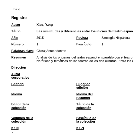
Inicio
Registro
Autor
Xiao, Yang
Título
Las similitudes y diferencias entre los inicios del teatro españ
Año
2015
Revista
Sinología Hispánica
Número
1
Fascículo
1
Palabras clave
China
;
Antecedentes
Resumen
Análisis de los orígenes del teatro español en paralelo con el teat
históricas y temáticas de los teatros de las dos culturas. Entra la
Dirección
Autor
corporativo
Editorial
Lugar de
edición
Idioma
Idioma del
resumen
Editor de la
Título de la
colección
colección
Volumen de la
Fascículo de
colección
la colección
ISSN
ISBN