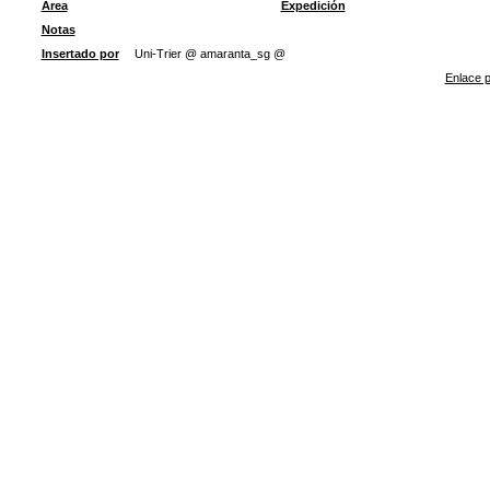
Área
Expedición
Notas
Insertado por
Uni-Trier @ amaranta_sg @
Enlace p