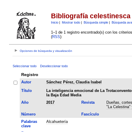
Bibliografía celestinesca
Inicio
|
Mostrar todo
|
Búsqueda simple
|
Búsqueda av
1–1 de 1 registro encontrado(s) con los criteri
(
RSS
):
Opciones de búsqueda y visualización
Seleccionar todo
Deseleccionar todo
Registro
Autor
Sánchez Pérez, Claudia Isabel
Título
La inteligencia emocional de La Trotaconvento
la Baja Edad Media
Año
2017
Revista
Dueñas, cortes
"La Celestina"
Número
Fascículo
Palabras
Alcahuetería
clave