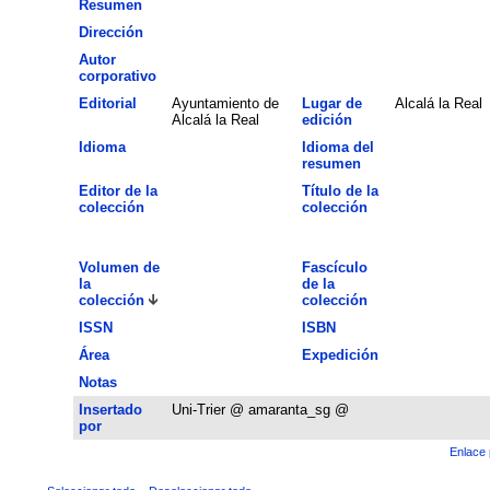
Resumen
Dirección
Autor
corporativo
Editorial
Ayuntamiento de
Lugar de
Alcalá la Real
Alcalá la Real
edición
Idioma
Idioma del
resumen
Editor de la
Título de la
colección
colección
Volumen de
Fascículo
la
de la
colección
colección
ISSN
ISBN
Área
Expedición
Notas
Insertado
Uni-Trier @ amaranta_sg @
por
Enlace 