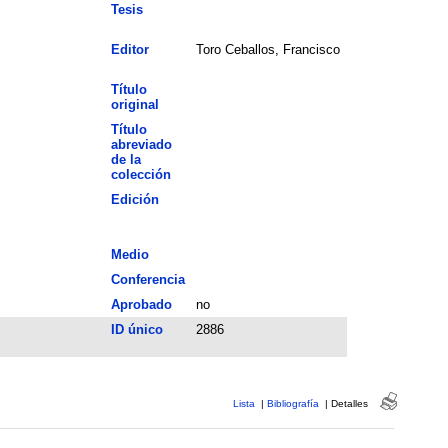
Tesis
Editor
Toro Ceballos, Francisco
Título
original
Título
abreviado
de la
colección
Edición
Medio
Conferencia
Aprobado
no
ID único
2886
Lista
|
Bibliografía
|
Detalles