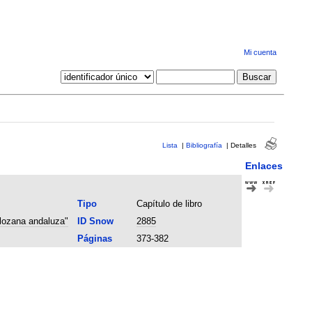
Mi cuenta
Lista
|
Bibliografía
|
Detalles
Enlaces
Tipo
Capítulo de libro
 lozana andaluza"
ID Snow
2885
Páginas
373-382