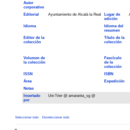
Autor
corporativo
Editorial
Ayuntamiento de Alcalá la Real
Lugar de
edición
Idioma
Idioma del
resumen
Editor de la
Título de la
colección
colección
Volumen de
Fascículo
la colección
de la
colección
ISSN
ISBN
Área
Expedición
Notas
Insertado
Uni-Trier @ amaranta_sg @
por
Seleccionar todo
Deseleccionar todo