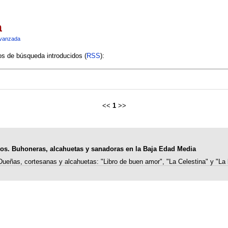
a
vanzada
ios de búsqueda introducidos (
RSS
):
<<
1
>>
tos. Buhoneras, alcahuetas y sanadoras en la Baja Edad Media
Dueñas, cortesanas y alcahuetas: "Libro de buen amor", "La Celestina" y "La