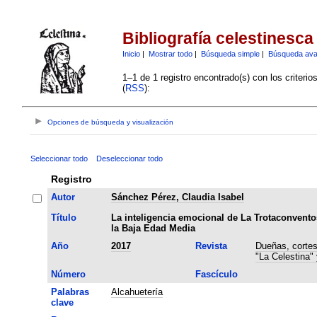
Bibliografía celestinesca
Inicio
|
Mostrar todo
|
Búsqueda simple
|
Búsqueda av
1–1 de 1 registro encontrado(s) con los criteri
(
RSS
):
Opciones de búsqueda y visualización
Seleccionar todo
Deseleccionar todo
Registro
Autor
Sánchez Pérez, Claudia Isabel
Título
La inteligencia emocional de La Trotaconvento
la Baja Edad Media
Año
2017
Revista
Dueñas, cortes
"La Celestina"
Número
Fascículo
Palabras
Alcahuetería
clave