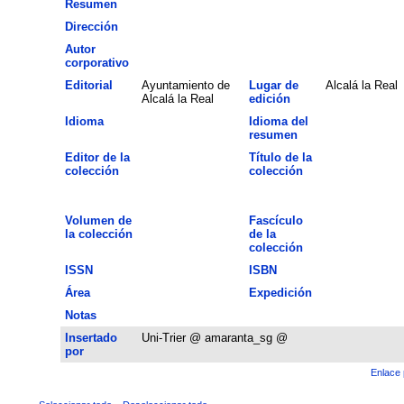
Resumen
Dirección
Autor
corporativo
Editorial
Ayuntamiento de
Lugar de
Alcalá la Real
Alcalá la Real
edición
Idioma
Idioma del
resumen
Editor de la
Título de la
colección
colección
Volumen de
Fascículo
la colección
de la
colección
ISSN
ISBN
Área
Expedición
Notas
Insertado
Uni-Trier @ amaranta_sg @
por
Enlace 