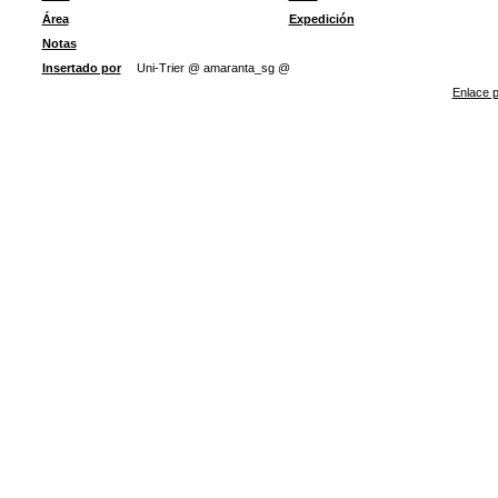
Área
Expedición
Notas
Insertado por
Uni-Trier @ amaranta_sg @
Enlace p