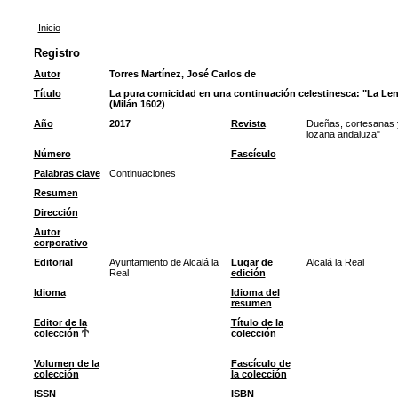
Inicio
Registro
Autor
Torres Martínez, José Carlos de
Título
La pura comicidad en una continuación celestinesca: "La Len
(Milán 1602)
Año
2017
Revista
Dueñas, cortesanas y
lozana andaluza"
Número
Fascículo
Palabras clave
Continuaciones
Resumen
Dirección
Autor
corporativo
Editorial
Ayuntamiento de Alcalá la
Lugar de
Alcalá la Real
Real
edición
Idioma
Idioma del
resumen
Editor de la
Título de la
colección
colección
Volumen de la
Fascículo de
colección
la colección
ISSN
ISBN