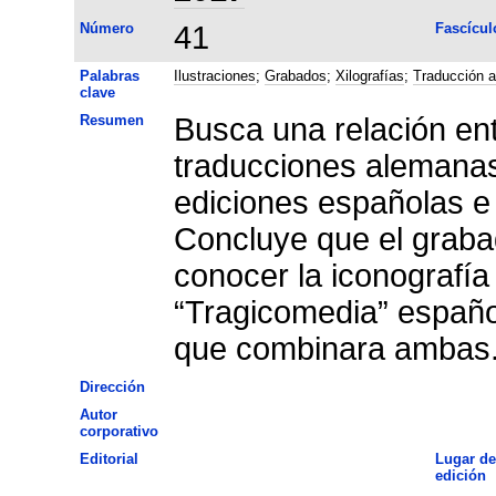
Número
41
Fascícul
Palabras
Ilustraciones
;
Grabados
;
Xilografías
;
Traducción 
clave
Resumen
Busca una relación ent
traducciones alemanas 
ediciones españolas e 
Concluye que el graba
conocer la iconografía
“Tragicomedia” españo
que combinara ambas
Dirección
Autor
corporativo
Editorial
Lugar de
edición