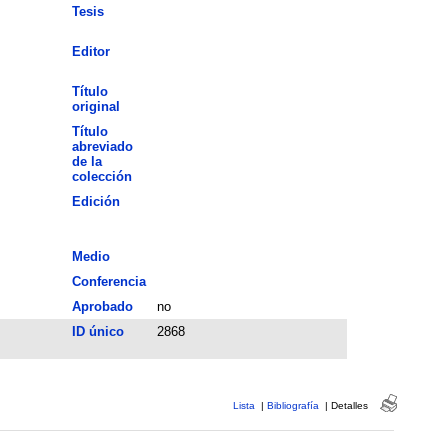
Tesis
Editor
Título
original
Título
abreviado
de la
colección
Edición
Medio
Conferencia
Aprobado
no
ID único
2868
Lista
|
Bibliografía
|
Detalles