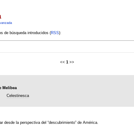
a
vanzada
ios de búsqueda introducidos (
RSS
):
<<
1
>>
e Melibea
Celestinesca
ar desde la perspectiva del “descubrimiento” de América.