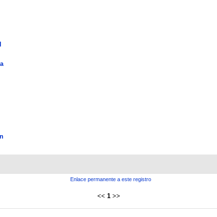
l
la
n
Enlace permanente a este registro
<<
1
>>