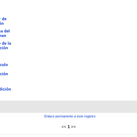
 de
ón
a del
men
o de la
ción
culo
ción
dición
Enlace permanente a este registro
<<
1
>>