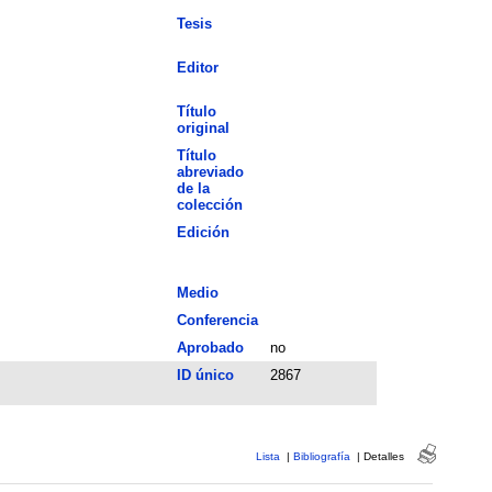
Tesis
Editor
Título
original
Título
abreviado
de la
colección
Edición
Medio
Conferencia
Aprobado
no
ID único
2867
Lista
|
Bibliografía
|
Detalles