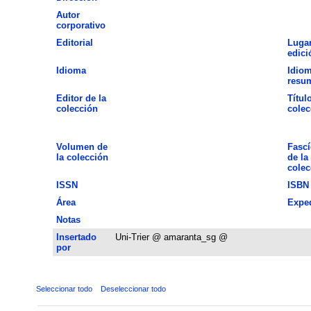
Autor
corporativo
Editorial
Lugar
edici
Idioma
Idiom
resu
Editor de la
Títul
colección
colec
Volumen de
Fascí
la colección
de la
colec
ISSN
ISBN
Área
Expe
Notas
Insertado
Uni-Trier @ amaranta_sg @
por
Seleccionar todo
Deseleccionar todo