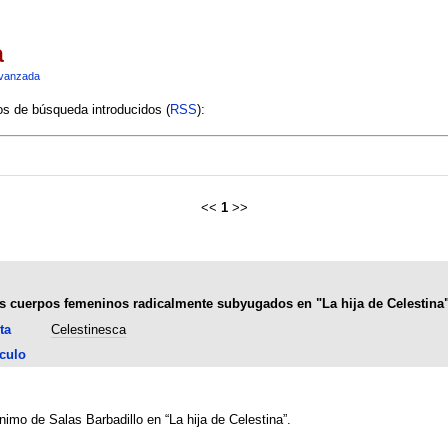
a
vanzada
ios de búsqueda introducidos (
RSS
):
<<
1
>>
los cuerpos femeninos radicalmente subyugados en "La hija de Celestina
ta
Celestinesca
culo
nimo de Salas Barbadillo en “La hija de Celestina”.