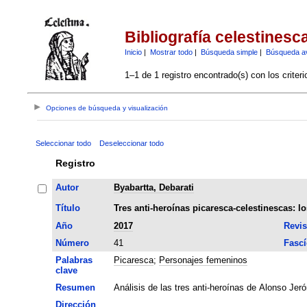
Bibliografía celestinesc
Inicio
|
Mostrar todo
|
Búsqueda simple
|
Búsqueda a
1–1 de 1 registro encontrado(s) con los criter
Opciones de búsqueda y visualización
Seleccionar todo
Deseleccionar todo
Registro
Autor
Byabartta, Debarati
Título
Tres anti-heroínas picaresca-celestinescas: 
Año
2017
Revis
Número
41
Fascí
Palabras
Picaresca
;
Personajes femeninos
clave
Resumen
Análisis de las tres anti-heroínas de Alonso Jeró
Dirección