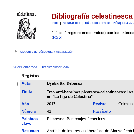
Bibliografía celestinesca
Inicio
|
Mostrar todo
|
Búsqueda simple
|
Búsqueda av
1–1 de 1 registro encontrado(s) con los criteri
(
RSS
):
Opciones de búsqueda y visualización
Seleccionar todo
Deseleccionar todo
Registro
Autor
Byabartta, Debarati
Título
Tres anti-heroínas picaresca-celestinescas: l
en "La hija de Celestina"
Año
2017
Revista
Celestin
Número
41
Fascículo
Palabras
Picaresca
;
Personajes femeninos
clave
Resumen
Análisis de las tres anti-heroínas de Alonso Jerón