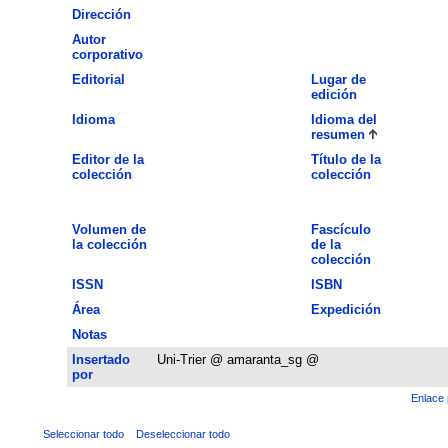
Dirección
Autor
corporativo
Editorial
Lugar de
edición
Idioma
Idioma del
resumen
Editor de la
Título de la
colección
colección
Volumen de
Fascículo
la colección
de la
colección
ISSN
ISBN
Área
Expedición
Notas
Insertado
Uni-Trier @ amaranta_sg @
por
Enlace 
Seleccionar todo
Deseleccionar todo