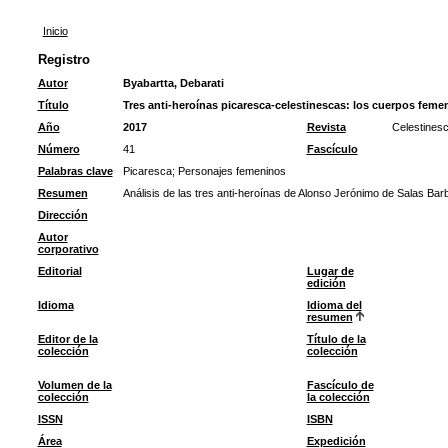
Inicio
Registro
Autor
Byabartta, Debarati
Título
Tres anti-heroínas picaresca-celestinescas: los cuerpos feme
Año
2017
Revista
Celestines
Número
41
Fascículo
Palabras clave
Picaresca
;
Personajes femeninos
Resumen
Análisis de las tres anti-heroínas de Alonso Jerónimo de Salas Barba
Dirección
Autor
corporativo
Editorial
Lugar de
edición
Idioma
Idioma del
resumen
Editor de la
Título de la
colección
colección
Volumen de la
Fascículo de
colección
la colección
ISSN
ISBN
Área
Expedición