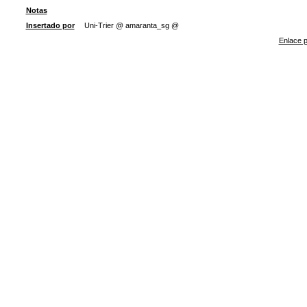
Notas
Insertado por
Uni-Trier @ amaranta_sg @
Enlace p