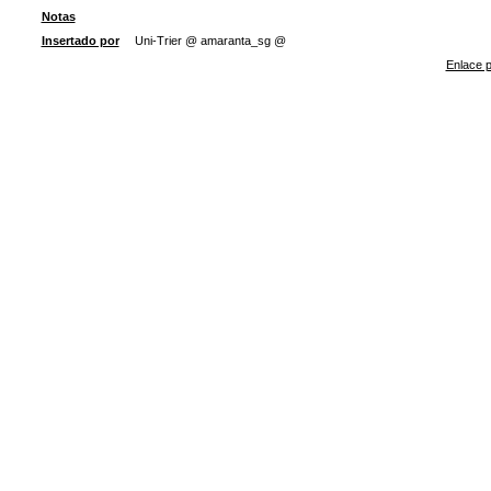
Notas
Insertado por
Uni-Trier @ amaranta_sg @
Enlace p