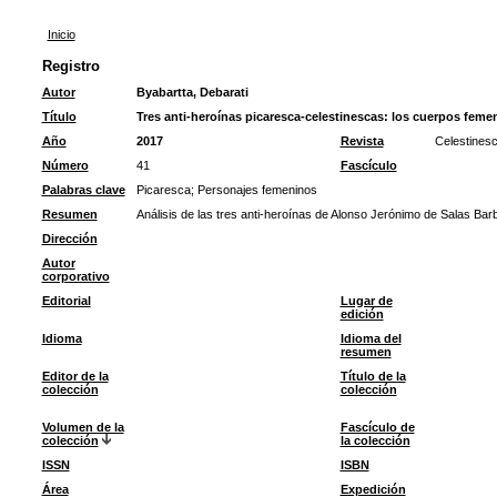
Inicio
Registro
Autor
Byabartta, Debarati
Título
Tres anti-heroínas picaresca-celestinescas: los cuerpos feme
Año
2017
Revista
Celestines
Número
41
Fascículo
Palabras clave
Picaresca
;
Personajes femeninos
Resumen
Análisis de las tres anti-heroínas de Alonso Jerónimo de Salas Barba
Dirección
Autor
corporativo
Editorial
Lugar de
edición
Idioma
Idioma del
resumen
Editor de la
Título de la
colección
colección
Volumen de la
Fascículo de
colección
la colección
ISSN
ISBN
Área
Expedición