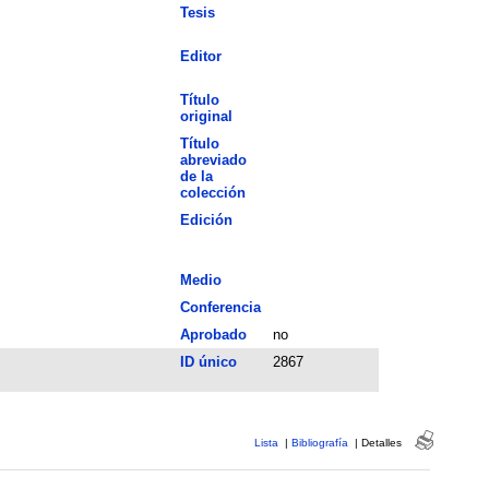
Tesis
Editor
Título
original
Título
abreviado
de la
colección
Edición
Medio
Conferencia
Aprobado
no
ID único
2867
Lista
|
Bibliografía
|
Detalles