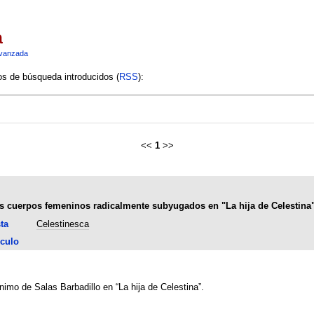
a
vanzada
ios de búsqueda introducidos (
RSS
):
<<
1
>>
los cuerpos femeninos radicalmente subyugados en "La hija de Celestina
ta
Celestinesca
culo
nimo de Salas Barbadillo en “La hija de Celestina”.