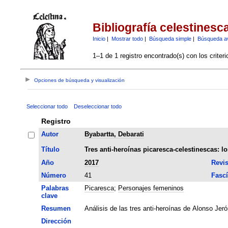
Bibliografía celestinesc
Inicio
|
Mostrar todo
|
Búsqueda simple
|
Búsqueda a
1–1 de 1 registro encontrado(s) con los criter
Opciones de búsqueda y visualización
Seleccionar todo
Deseleccionar todo
Registro
Autor
Byabartta, Debarati
Título
Tres anti-heroínas picaresca-celestinescas: 
Año
2017
Revis
Número
41
Fascí
Palabras
Picaresca
;
Personajes femeninos
clave
Resumen
Análisis de las tres anti-heroínas de Alonso Jeró
Dirección