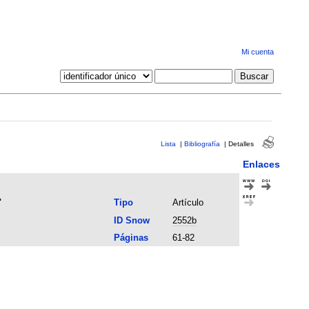
Mi cuenta
Lista
|
Bibliografía
|
Detalles
Enlaces
"
Tipo
Artículo
ID Snow
2552b
Páginas
61-82