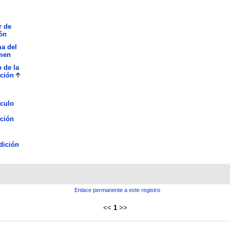
r de
ón
a del
men
o de la
ción
culo
ción
dición
Enlace permanente a este registro
<<
1
>>