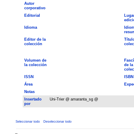
Autor
corporativo
Editorial
Luga
edici
Idioma
Idiom
resu
Editor de la
Títul
colección
colec
Volumen de
Fascí
la colección
de la
colec
ISSN
ISBN
Área
Expe
Notas
Insertado
Uni-Trier @ amaranta_sg @
por
Seleccionar todo
Deseleccionar todo