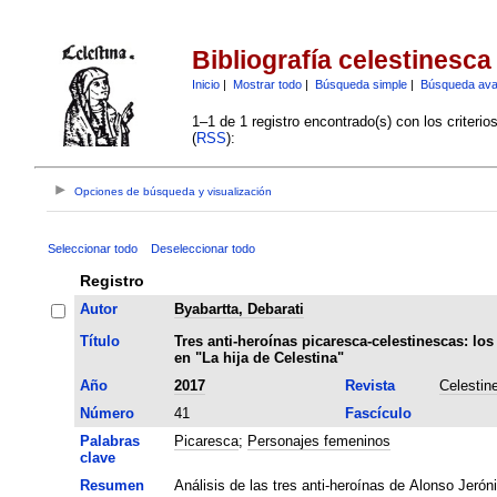
Bibliografía celestinesca
Inicio
|
Mostrar todo
|
Búsqueda simple
|
Búsqueda av
1–1 de 1 registro encontrado(s) con los criteri
(
RSS
):
Opciones de búsqueda y visualización
Seleccionar todo
Deseleccionar todo
Registro
Autor
Byabartta, Debarati
Título
Tres anti-heroínas picaresca-celestinescas: l
en "La hija de Celestina"
Año
2017
Revista
Celestin
Número
41
Fascículo
Palabras
Picaresca
;
Personajes femeninos
clave
Resumen
Análisis de las tres anti-heroínas de Alonso Jerón