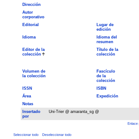
Dirección
Autor
corporativo
Editorial
Lugar de
edición
Idioma
Idioma del
resumen
Editor de la
Título de la
colección
colección
Volumen de
Fascículo
la colección
de la
colección
ISSN
ISBN
Área
Expedición
Notas
Insertado
Uni-Trier @ amaranta_sg @
por
Enlace 
Seleccionar todo
Deseleccionar todo