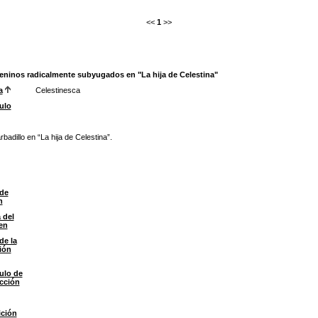
<<
1
>>
meninos radicalmente subyugados en "La hija de Celestina"
a
Celestinesca
ulo
badillo en “La hija de Celestina”.
de
n
 del
en
de la
ión
ulo de
ección
ción