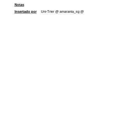
Notas
Insertado por
Uni-Trier @ amaranta_sg @