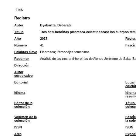
Inicio
Registro
Autor
Byabartta, Debarati
Título
Tres anti-heroínas picaresca-celestinescas: los cuerpos fe
Año
2017
Revist
Número
41
Fascíc
Palabras clave
Picaresca
;
Personajes femeninos
Resumen
Análisis de las tres anti-heroínas de Alonso Jerónimo de Salas Bar
Dirección
Autor
corporativo
Editorial
Lugar 
edició
Idioma
Idioma
resum
Editor de la
Título 
colección
colecc
Volumen de la
Fascíc
colección
la col
ISSN
ISBN
Área
Expedi