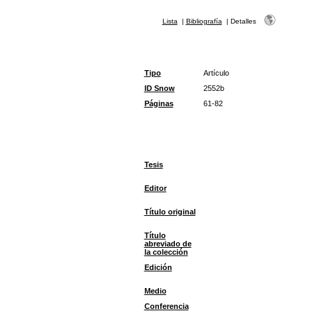
Lista
|
Bibliografía
|
Detalles
Tipo
Artículo
ID Snow
2552b
Páginas
61-82
Tesis
Editor
Título original
Título
abreviado de
la colección
Edición
Medio
Conferencia