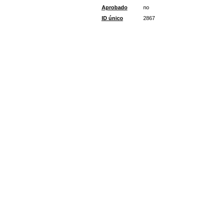
Aprobado
no
ID único
2867