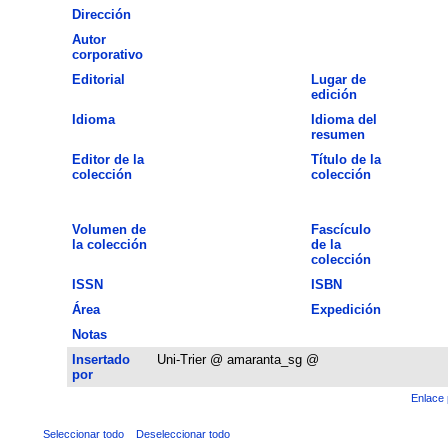
Dirección
Autor
corporativo
Editorial
Lugar de
edición
Idioma
Idioma del
resumen
Editor de la
Título de la
colección
colección
Volumen de
Fascículo
la colección
de la
colección
ISSN
ISBN
Área
Expedición
Notas
Insertado
Uni-Trier @ amaranta_sg @
por
Enlace 
Seleccionar todo
Deseleccionar todo