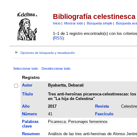
Bibliografía celestinesca
Inicio
|
Mostrar todo
|
Búsqueda simple
|
Búsqueda av
1–1 de 1 registro encontrado(s) con los criteri
(
RSS
):
Opciones de búsqueda y visualización
Seleccionar todo
Deseleccionar todo
Registro
Autor
Byabartta, Debarati
Título
Tres anti-heroínas picaresca-celestinescas: l
en "La hija de Celestina"
Año
2017
Revista
Celestin
Número
41
Fascículo
Palabras
Picaresca
;
Personajes femeninos
clave
Resumen
Análisis de las tres anti-heroínas de Alonso Jerón