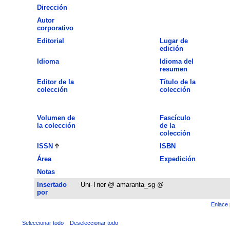
Dirección
Autor
corporativo
Editorial
Lugar de
edición
Idioma
Idioma del
resumen
Editor de la
Título de la
colección
colección
Volumen de
Fascículo
la colección
de la
colección
ISSN
ISBN
Área
Expedición
Notas
Insertado
Uni-Trier @ amaranta_sg @
por
Enlace 
Seleccionar todo
Deseleccionar todo