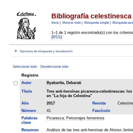
Bibliografía celestinesca
Inicio
|
Mostrar todo
|
Búsqueda simple
|
Búsqueda av
1–1 de 1 registro encontrado(s) con los criteri
(
RSS
):
Opciones de búsqueda y visualización
Seleccionar todo
Deseleccionar todo
Registro
Autor
Byabartta, Debarati
Título
Tres anti-heroínas picaresca-celestinescas: l
en "La hija de Celestina"
Año
2017
Revista
Celestin
Número
41
Fascículo
Palabras
Picaresca
;
Personajes femeninos
clave
Resumen
Análisis de las tres anti-heroínas de Alonso Jerón