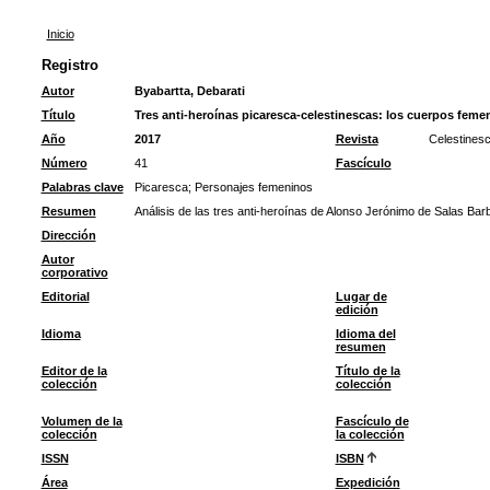
Inicio
Registro
Autor
Byabartta, Debarati
Título
Tres anti-heroínas picaresca-celestinescas: los cuerpos feme
Año
2017
Revista
Celestines
Número
41
Fascículo
Palabras clave
Picaresca
;
Personajes femeninos
Resumen
Análisis de las tres anti-heroínas de Alonso Jerónimo de Salas Barba
Dirección
Autor
corporativo
Editorial
Lugar de
edición
Idioma
Idioma del
resumen
Editor de la
Título de la
colección
colección
Volumen de la
Fascículo de
colección
la colección
ISSN
ISBN
Área
Expedición