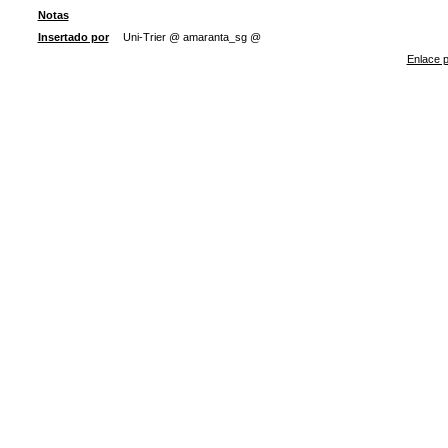
Notas
Insertado por
Uni-Trier @ amaranta_sg @
Enlace p