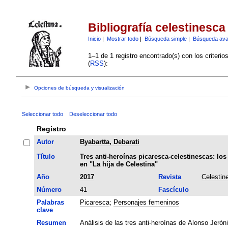
Bibliografía celestinesca
Inicio
|
Mostrar todo
|
Búsqueda simple
|
Búsqueda av
1–1 de 1 registro encontrado(s) con los criteri
(
RSS
):
Opciones de búsqueda y visualización
Seleccionar todo
Deseleccionar todo
Registro
Autor
Byabartta, Debarati
Título
Tres anti-heroínas picaresca-celestinescas: l
en "La hija de Celestina"
Año
2017
Revista
Celestin
Número
41
Fascículo
Palabras
Picaresca
;
Personajes femeninos
clave
Resumen
Análisis de las tres anti-heroínas de Alonso Jerón