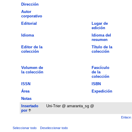
Dirección
Autor
corporativo
Editorial
Lugar de
edición
Idioma
Idioma del
resumen
Editor de la
Título de la
colección
colección
Volumen de
Fascículo
la colección
de la
colección
ISSN
ISBN
Área
Expedición
Notas
Insertado
Uni-Trier @ amaranta_sg @
por
Enlace 
Seleccionar todo
Deseleccionar todo