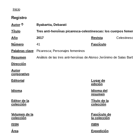
Inicio
Registro
Autor
Byabartta, Debarati
Título
Tres anti-heroínas picaresca-celestinescas: los cuerpos feme
Año
2017
Revista
Celestines
Número
41
Fascículo
Palabras clave
Picaresca
;
Personajes femeninos
Resumen
Análisis de las tres anti-heroínas de Alonso Jerónimo de Salas Barba
Dirección
Autor
corporativo
Editorial
Lugar de
edición
Idioma
Idioma del
resumen
Editor de la
Título de la
colección
colección
Volumen de la
Fascículo de
colección
la colección
ISSN
ISBN
Área
Expedición