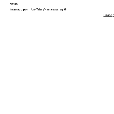
Notas
Insertado por
Uni-Trier @ amaranta_sg @
Enlace p