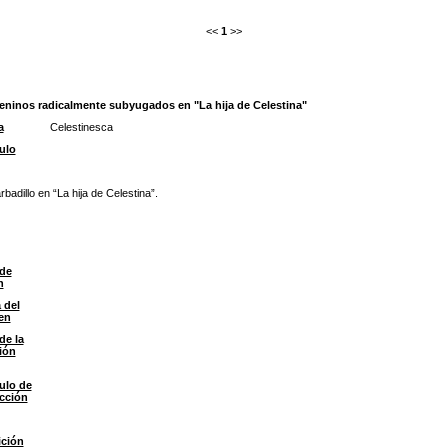
<<
1
>>
meninos radicalmente subyugados en "La hija de Celestina"
a
Celestinesca
ulo
badillo en “La hija de Celestina”.
de
n
 del
en
de la
ión
ulo de
ección
ción