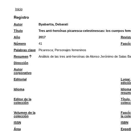
Inicio
Registro
Autor
Byabartta, Debarati
Título
Tres anti-heroínas picaresca-celestinescas: los cuerpos fe
Año
2017
Revist
Número
41
Fascíc
Palabras clave
Picaresca
;
Personajes femeninos
Resumen
Análisis de las tres anti-heroínas de Alonso Jerónimo de Salas Bar
Dirección
Autor
corporativo
Editorial
Lugar 
edició
Idioma
Idioma
resum
Editor de la
Título 
colección
colecc
Volumen de la
Fascíc
colección
la col
ISSN
ISBN
Área
Expedi