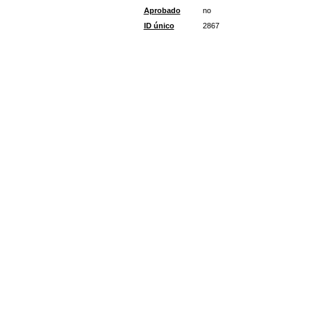
Aprobado
no
ID único
2867