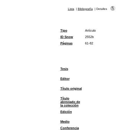
Lista
|
Bibliografía
|
Detalles
Tipo
Artículo
ID Snow
2552b
Páginas
61-82
Tesis
Editor
Título original
Título
abreviado de
la colección
Edición
Medio
Conferencia