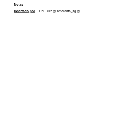
Notas
Insertado por
Uni-Trier @ amaranta_sg @