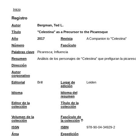
Inicio
Registro
Autor
Bergman, Ted L.
Título
"Celestina" as a Precursor to the Picaresque
Año
2017
Revista
A Companion to "Celestina"
Número
Fascículo
Palabras clave
Picaresca
;
Influencia
Resumen
Análisis de los personajes de “Celestina” que prefiguran la picaresc
Dirección
Autor
corporativo
Editorial
Brill
Lugar de
Leiden
edición
Idioma
Idioma del
resumen
Editor de la
Título de la
colección
colección
Volumen de la
Fascículo de
colección
la colección
ISSN
ISBN
978-90-04-34929-2
Área
Expedición