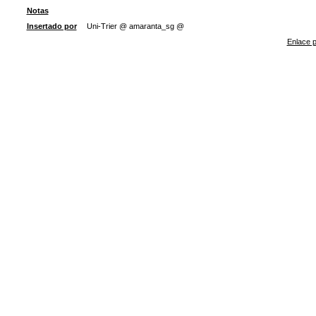
Notas
Insertado por
Uni-Trier @ amaranta_sg @
Enlace p