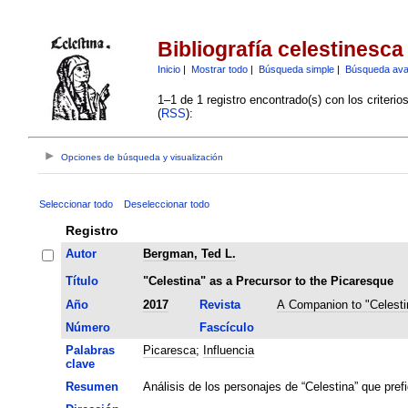
Bibliografía celestinesca
Inicio
|
Mostrar todo
|
Búsqueda simple
|
Búsqueda av
1–1 de 1 registro encontrado(s) con los criteri
(
RSS
):
Opciones de búsqueda y visualización
Seleccionar todo
Deseleccionar todo
Registro
Autor
Bergman, Ted L.
Título
"Celestina" as a Precursor to the Picaresque
Año
2017
Revista
A Companion to "Celesti
Número
Fascículo
Palabras
Picaresca
;
Influencia
clave
Resumen
Análisis de los personajes de “Celestina” que prefi