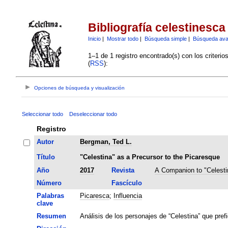
Bibliografía celestinesca
Inicio
|
Mostrar todo
|
Búsqueda simple
|
Búsqueda av
1–1 de 1 registro encontrado(s) con los criteri
(
RSS
):
Opciones de búsqueda y visualización
Seleccionar todo
Deseleccionar todo
Registro
Autor
Bergman, Ted L.
Título
"Celestina" as a Precursor to the Picaresque
Año
2017
Revista
A Companion to "Celesti
Número
Fascículo
Palabras
Picaresca
;
Influencia
clave
Resumen
Análisis de los personajes de “Celestina” que prefi