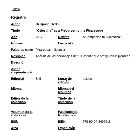
Inicio
Registro
Autor
Bergman, Ted L.
Título
"Celestina" as a Precursor to the Picaresque
Año
2017
Revista
A Companion to "Celestina"
Número
Fascículo
Palabras clave
Picaresca
;
Influencia
Resumen
Análisis de los personajes de “Celestina” que prefiguran la picaresc
Dirección
Autor
corporativo
Editorial
Brill
Lugar de
Leiden
edición
Idioma
Idioma del
resumen
Editor de la
Título de la
colección
colección
Volumen de la
Fascículo de
colección
la colección
ISSN
ISBN
978-90-04-34929-2
Área
Expedición