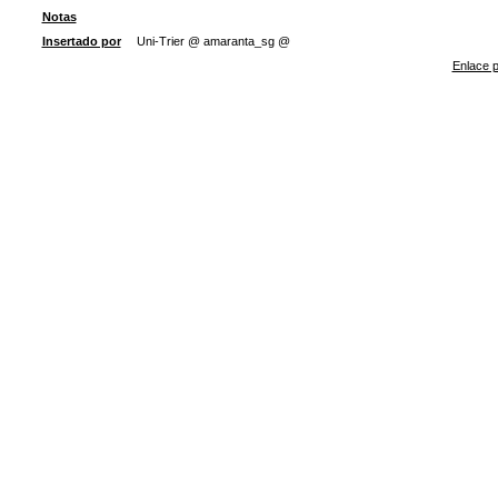
Notas
Insertado por
Uni-Trier @ amaranta_sg @
Enlace p