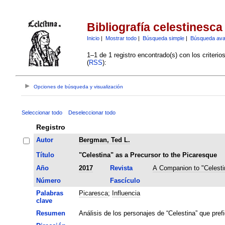
Bibliografía celestinesca
Inicio
|
Mostrar todo
|
Búsqueda simple
|
Búsqueda av
1–1 de 1 registro encontrado(s) con los criteri
(
RSS
):
Opciones de búsqueda y visualización
Seleccionar todo
Deseleccionar todo
Registro
Autor
Bergman, Ted L.
Título
"Celestina" as a Precursor to the Picaresque
Año
2017
Revista
A Companion to "Celesti
Número
Fascículo
Palabras
Picaresca
;
Influencia
clave
Resumen
Análisis de los personajes de “Celestina” que prefi