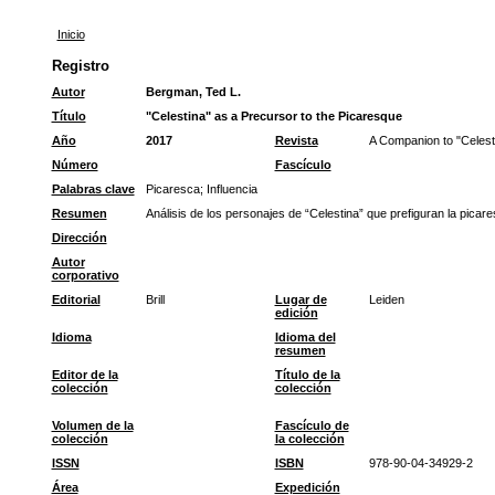
Inicio
Registro
Autor
Bergman, Ted L.
Título
"Celestina" as a Precursor to the Picaresque
Año
2017
Revista
A Companion to "Celest
Número
Fascículo
Palabras clave
Picaresca
;
Influencia
Resumen
Análisis de los personajes de “Celestina” que prefiguran la picare
Dirección
Autor
corporativo
Editorial
Brill
Lugar de
Leiden
edición
Idioma
Idioma del
resumen
Editor de la
Título de la
colección
colección
Volumen de la
Fascículo de
colección
la colección
ISSN
ISBN
978-90-04-34929-2
Área
Expedición