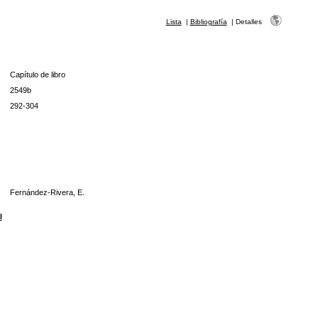
Lista
|
Bibliografía
|
Detalles
Capítulo de libro
2549b
292-304
Fernández-Rivera, E.
l