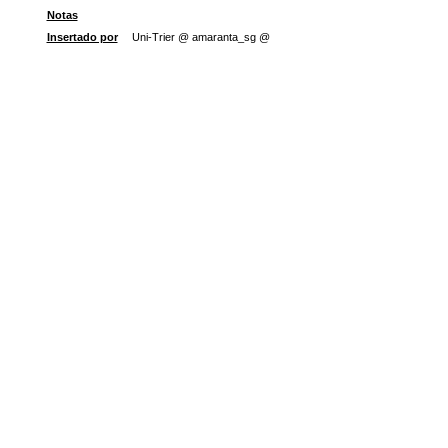
Notas
Insertado por
Uni-Trier @ amaranta_sg @