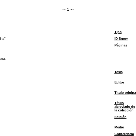
<<
1
>>
Tipo
ina"
ID Snow
Páginas
sca.
Tesis
Editor
Título origina
Título
abreviado de
la colección
Edición
Medio
Conferencia