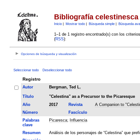
Bibliografía celestinesca
Inicio
|
Mostrar todo
|
Búsqueda simple
|
Búsqueda av
1–1 de 1 registro encontrado(s) con los criteri
(
RSS
):
Opciones de búsqueda y visualización
Seleccionar todo
Deseleccionar todo
Registro
Autor
Bergman, Ted L.
Título
"Celestina" as a Precursor to the Picaresque
Año
2017
Revista
A Companion to "Celesti
Número
Fascículo
Palabras
Picaresca
;
Influencia
clave
Resumen
Análisis de los personajes de “Celestina” que prefi