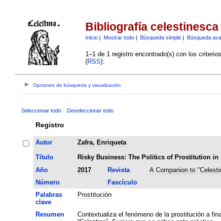
Bibliografía celestinesca
Inicio
|
Mostrar todo
|
Búsqueda simple
|
Búsqueda av
1–1 de 1 registro encontrado(s) con los criteri
(
RSS
):
Opciones de búsqueda y visualización
Seleccionar todo
Deseleccionar todo
Registro
Autor
Zafra, Enriqueta
Título
Risky Business: The Politics of Prostitution in
Año
2017
Revista
A Companion to "Celesti
Número
Fascículo
Palabras
Prostitución
clave
Resumen
Contextualiza el fenómeno de la prostitución a fina