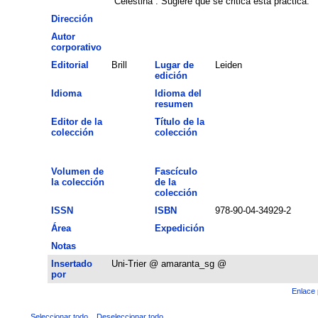
“Celestina”. Sugiere que se critica esta práctica.
Dirección
Autor
corporativo
Editorial
Brill
Lugar de
Leiden
edición
Idioma
Idioma del
resumen
Editor de la
Título de la
colección
colección
Volumen de
Fascículo
la colección
de la
colección
ISSN
ISBN
978-90-04-34929-2
Área
Expedición
Notas
Insertado
Uni-Trier @ amaranta_sg @
por
Enlace 
Seleccionar todo
Deseleccionar todo