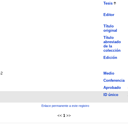
Tesis
Editor
Título
original
Título
abreviado
de la
colección
Edición
-2
Medio
Conferencia
Aprobado
ID único
Enlace permanente a este registro
<<
1
>>