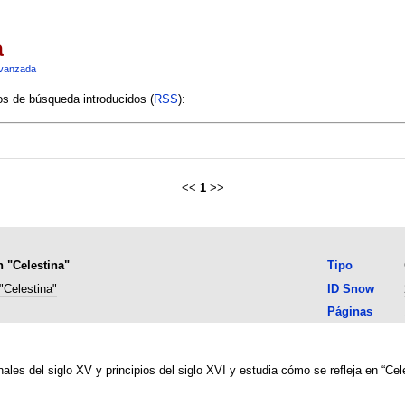
a
vanzada
ios de búsqueda introducidos (
RSS
):
<<
1
>>
n "Celestina"
Tipo
"Celestina"
ID Snow
Páginas
ales del siglo XV y principios del siglo XVI y estudia cómo se refleja en “Cele