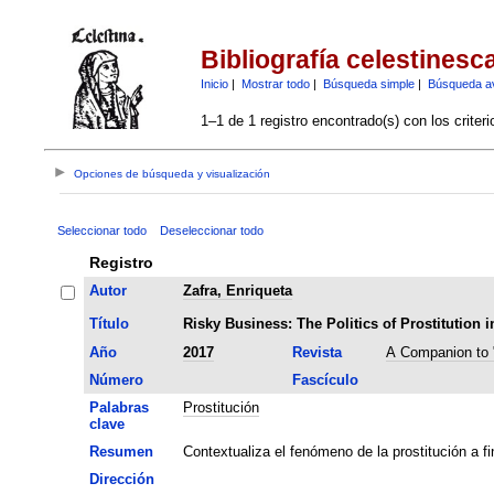
Bibliografía celestinesc
Inicio
|
Mostrar todo
|
Búsqueda simple
|
Búsqueda a
1–1 de 1 registro encontrado(s) con los criter
Opciones de búsqueda y visualización
Seleccionar todo
Deseleccionar todo
Registro
Autor
Zafra, Enriqueta
Título
Risky Business: The Politics of Prostitution i
Año
2017
Revista
A Companion to 
Número
Fascículo
Palabras
Prostitución
clave
Resumen
Contextualiza el fenómeno de la prostitución a fin
Dirección