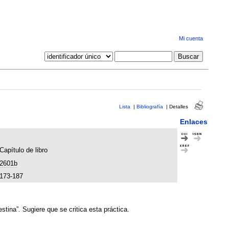
Mi cuenta
Lista
|
Bibliografía
|
Detalles
Enlaces
Capítulo de libro
2601b
173-187
stina”. Sugiere que se critica esta práctica.