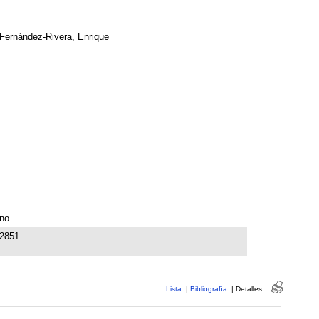
Fernández-Rivera, Enrique
no
2851
Lista
|
Bibliografía
|
Detalles